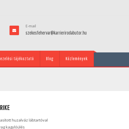
E-mail
szekesfehervar@karrierirodabutor.hu
ezelési tájékoztató
Blog
Közlemények
TRIKE
asított huzalváz lábtartóval
ag kagylóülés