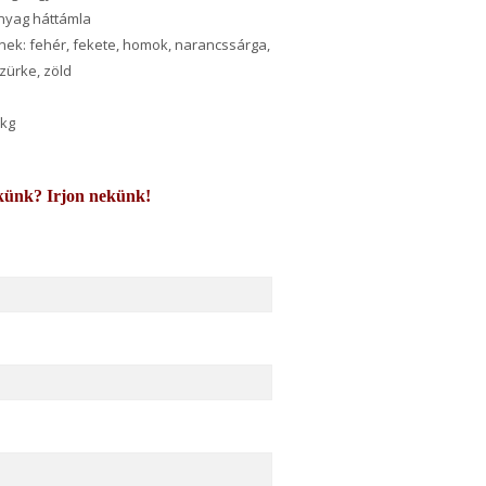
nyag háttámla
ínek: fehér, fekete, homok, narancssárga,
szürke, zöld
 kg
künk? Irjon nekünk!