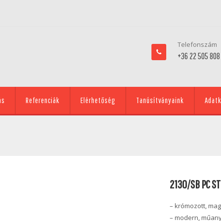
Telefonszám
+36 22 505 808
ás
Referenciák
Elérhetőség
Tanúsítványaink
Adatk
2130/SB PC S
– krómozott, mag
– modern, műany