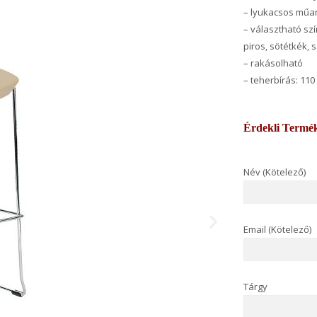
– lyukacsos műa
– választható sz
piros, sötétkék, 
– rakásolható
– teherbírás: 110
Érdekli Termé
Név (Kötelező)
Email (Kötelező)
Tárgy