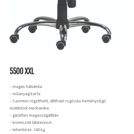
5500 XXL
– magas háttámla
– műanyag karfa
– 5 ponton rögzíthető, állítható rugózási keménységű
multiblock mechanika
– gázliftes magasságállítás
– krómozott lábkereszt
– teherbírás: 140 kg