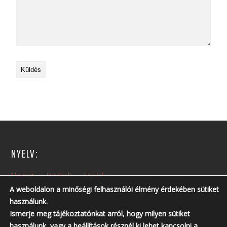
NYELV:
Magyar
Deutsch
English
A weboldalon a minőségi felhasználói élmény érdekében sütiket
használunk.
NYITVA TARTÁS:
Ismerje meg tájékoztatónkat arról, hogy milyen sütiket
Hétfőtől – Péntekig: 10:00 – 14:00
használunk, vagy a
beállítások
résznél ki lehet kapcsolni a