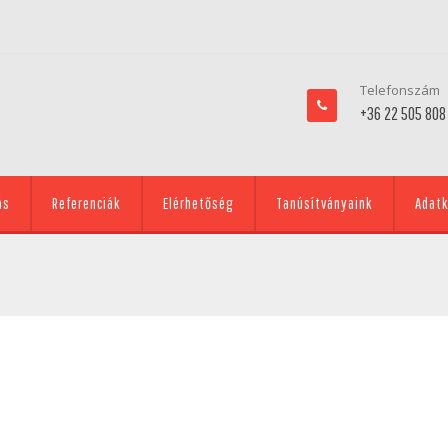
Telefonszám
+36 22 505 808
ás
Referenciák
Elérhetőség
Tanúsítványaink
Adatk