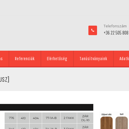
Telefonszám
+36 22 505 808
ás
Referenciák
Elérhetőség
Tanúsítványaink
Adatk
USZ]