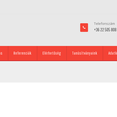
Telefonszám
+36 22 505 808
ás
Referenciák
Elérhetőség
Tanúsítványaink
Adatk