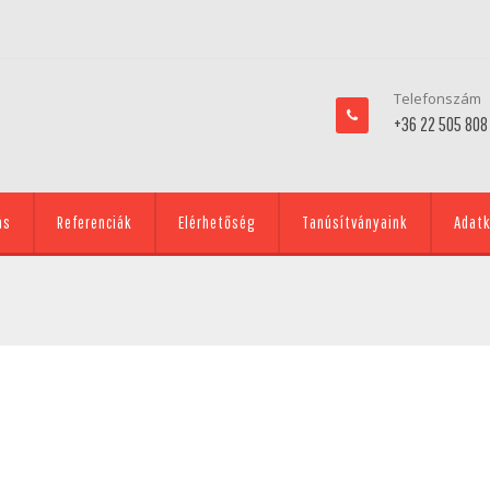
Telefonszám
+36 22 505 808
ás
Referenciák
Elérhetőség
Tanúsítványaink
Adatk