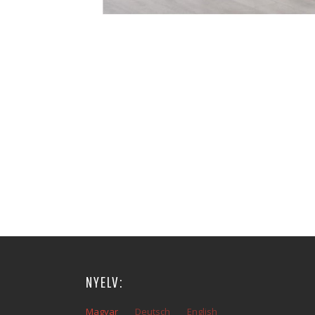
NYELV:
Magyar
Deutsch
English