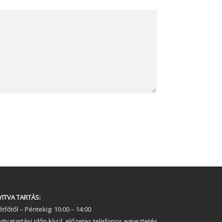
YITVA TARTÁS:
tfőtől – Péntekig: 10:00 – 14:00
yitvatartási időn kívül, előzetes telefonos egyeztetés