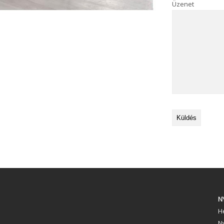
Üzenet
N
Hé
N