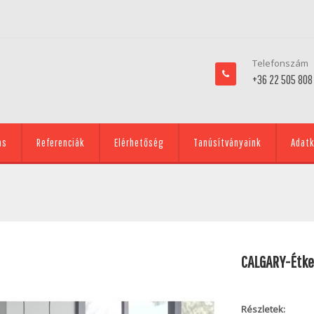
Telefonszám
+36 22 505 808
ás
Referenciák
Elérhetőség
Tanúsítványaink
Adatk
CALGARY-Étke
Részletek: