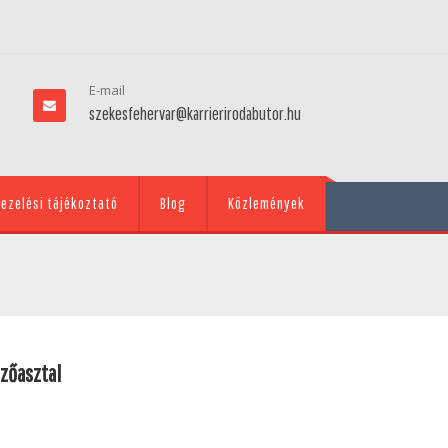
E-mail
szekesfehervar@karrierirodabutor.hu
ezelési tájékoztató
Blog
Közlemények
zőasztal