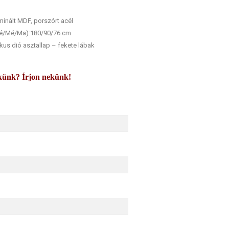
minált MDF, porszórt acél
zé/Mé/Ma):180/90/76 cm
ikus dió asztallap – fekete lábak
künk? Írjon nekünk!