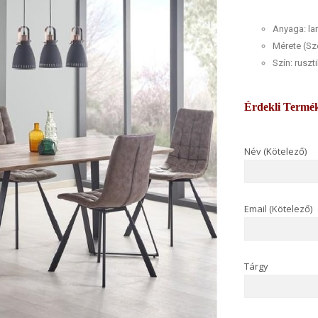
Anyaga: la
Mérete (S
Szín: ruszt
Érdekli Termé
Név (Kötelező)
Email (Kötelező)
Tárgy