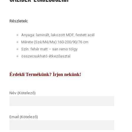
Részletek:
Anyaga: laminált, lakozott MDF, festett acél
Mérete (Szé/Mé/Ma):160-200/90/76 cm
Szín: fehér matt – san remo tölgy
összecsukható étkezőasztal
Érdekli Termékünk? Írjon nekünk!
Név (Kötelező)
Email (Kötelező)