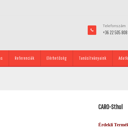
Telefonszám
+36 22 505 808
ás
Referenciák
Elérhetőség
Tanúsítványaink
Adatk
CARO-Sthul
Érdekli Termé