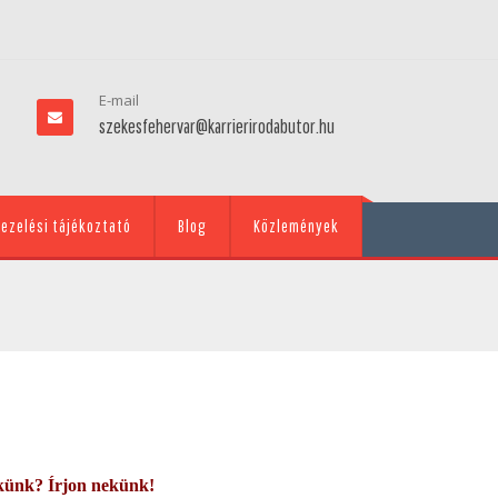
E-mail
szekesfehervar@karrierirodabutor.hu
ezelési tájékoztató
Blog
Közlemények
künk? Írjon nekünk!