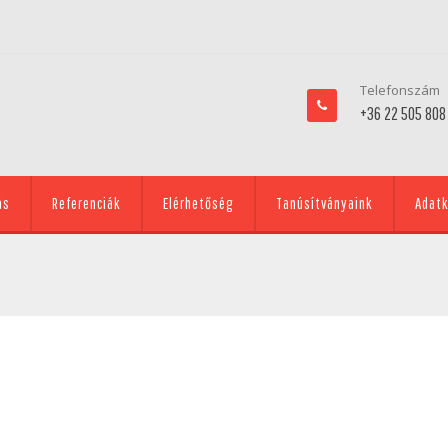
Telefonszám
+36 22 505 808
ás
Referenciák
Elérhetőség
Tanúsítványaink
Adatk