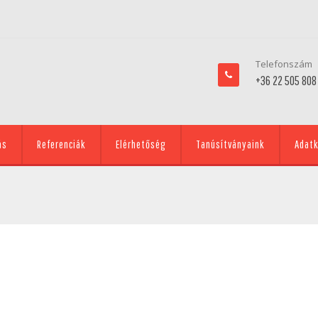
Telefonszám
+36 22 505 808
ás
Referenciák
Elérhetőség
Tanúsítványaink
Adatk