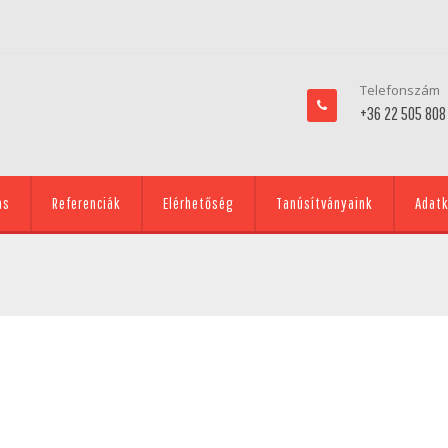
Telefonszám
+36 22 505 808
ás
Referenciák
Elérhetőség
Tanúsítványaink
Adatk