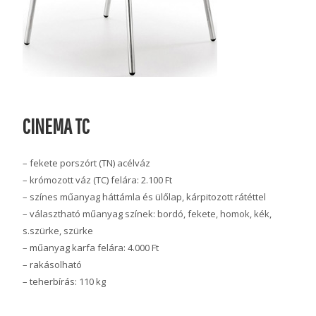
CINEMA TC
– fekete porszórt (TN) acélváz
– krómozott váz (TC) felára: 2.100 Ft
– színes műanyag háttámla és ülőlap, kárpitozott rátéttel
– választható műanyag színek: bordó, fekete, homok, kék,
s.szürke, szürke
– műanyag karfa felára: 4.000 Ft
– rakásolható
– teherbírás: 110 kg