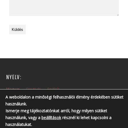
NYELV:
Magyar
Deutsch
English
A weboldalon a minőségi felhasználói élmény érdekében sütiket
használunk.
NYITVA TARTÁS:
Ismerje meg tájékoztatónkat arról, hogy milyen sütiket
Hétfőtől – Péntekig: 10:00 – 14:00
használunk, vagy a
beállítások
résznél ki lehet kapcsolni a
Nyitvatartási időn kívül, előzetes telefonos egyeztetés szükséges!
használatukat.
Telefonszám: +36 30 237 6761 ; +36 30 213 3461