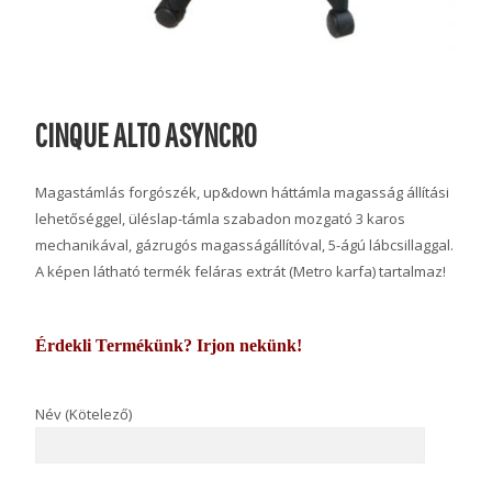
CINQUE ALTO ASYNCRO
Magastámlás forgószék, up&down háttámla magasság állítási
lehetőséggel, üléslap-támla szabadon mozgató 3 karos
mechanikával, gázrugós magasságállítóval, 5-ágú lábcsillaggal.
A képen látható termék feláras extrát (Metro karfa) tartalmaz!
Érdekli Termékünk? Irjon nekünk!
Név (Kötelező)