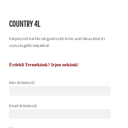
COUNTRY 4L
Kárpitozott karfás tárgyalószék króm acél lábazattal és
csúszásgátló talpakkal.
Érdekli Termékünk? Irjon nekünk!
Név (Kötelező)
Email (Kötelező)