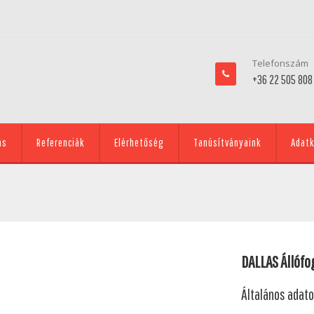
Telefonszám
+36 22 505 808
ás
Referenciák
Elérhetőség
Tanúsítványaink
Adatk
DALLAS Állófo
Általános adat