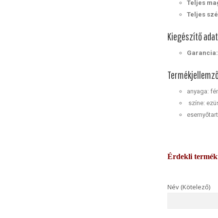
Teljes m
Teljes sz
Kiegészítő ada
Garancia
Termékjellemz
anyaga: fé
színe: ezü
esernyőtar
Érdekli termé
Név (Kötelező)