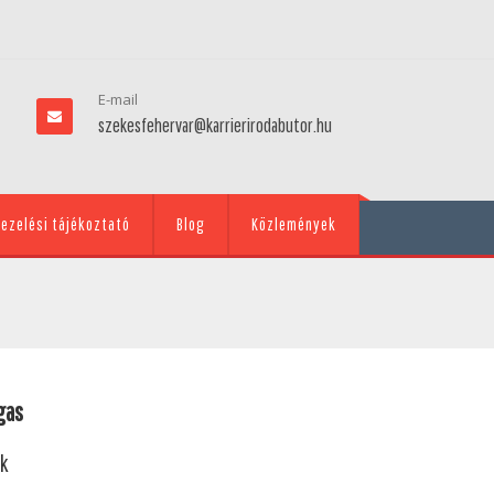
E-mail
szekesfehervar@karrierirodabutor.hu
ezelési tájékoztató
Blog
Közlemények
gas
ok