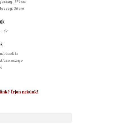
agasság:
174 cm
élesség:
36 cm
tok
:
1 év
ők
m/pácolt fa
st/cseresznye
tó
künk? Írjon nekünk!