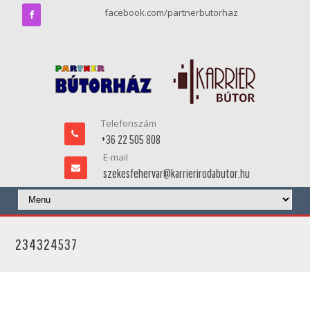
facebook.com/partnerbutorhaz
Telefonszám
+36 22 505 808
E-mail
szekesfehervar@karrierirodabutor.hu
234324537