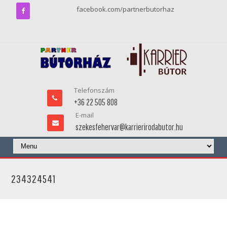
facebook.com/partnerbutorhaz
Telefonszám
+36 22 505 808
E-mail
szekesfehervar@karrierirodabutor.hu
234324541