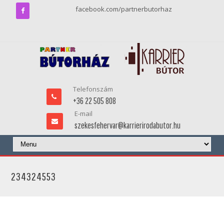
facebook.com/partnerbutorhaz
Telefonszám
+36 22 505 808
E-mail
szekesfehervar@karrierirodabutor.hu
234324553