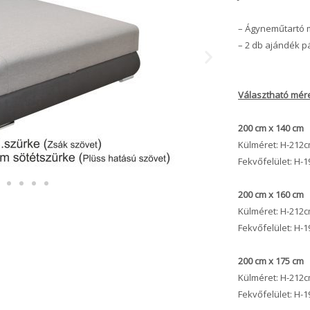
– Ágyneműtartó 
– 2 db ajándék p
Választható mére
200 cm x 140 cm
Külméret: H-212
Fekvőfelület: H
200 cm x 160 cm
Külméret: H-212
Fekvőfelület: H
200 cm x 175 cm
Külméret: H-212
Fekvőfelület: H