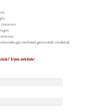
csos
ugós
 szivacsos
 rugós
szivacsos
éd bonellrugós (erősített gerincvédő zónákkal)
künk? Írjon nekünk!