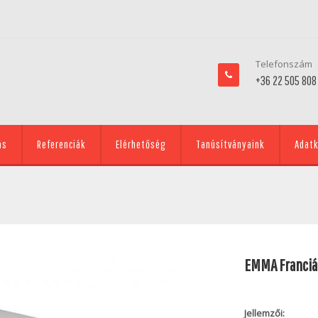
Telefonszám
+36 22 505 808
ás
Referenciák
Elérhetőség
Tanúsítványaink
Adatk
EMMA Franciá
Jellemzői: