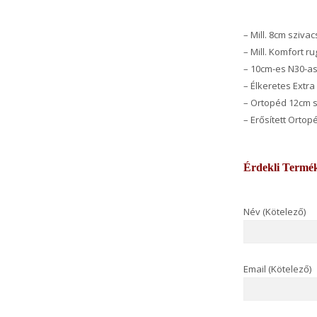
– Mill. 8cm sziva
– Mill. Komfort r
– 10cm-es N30-as
– Élkeretes Extra
– Ortopéd 12cm 
– Erősített Ortop
Érdekli Termé
Név (Kötelező)
Email (Kötelező)