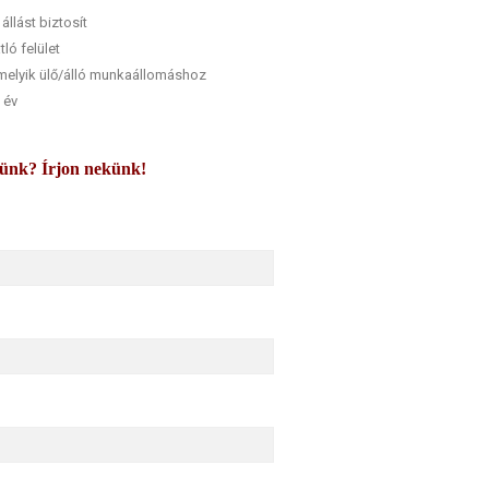
llást biztosít
ló felület
rmelyik ülő/álló munkaállomáshoz
 év
künk? Írjon nekünk!