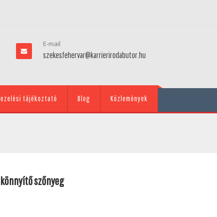
E-mail
szekesfehervar@karrierirodabutor.hu
ezelési tájékoztató
Blog
Közlemények
skönnyítő szőnyeg