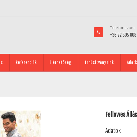
Telefonszám
+36 22 505 808
ás
Referenciák
Elérhetőség
Tanúsítványaink
Adatk
Fellowes Állá
Adatok