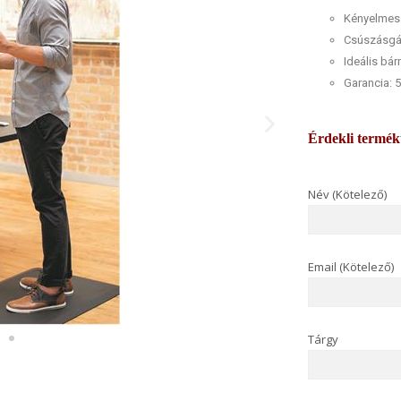
Kényelmes á
Csúszásgát
Ideális bá
Garancia: 5
Érdekli termé
Név (Kötelező)
Email (Kötelező)
Tárgy