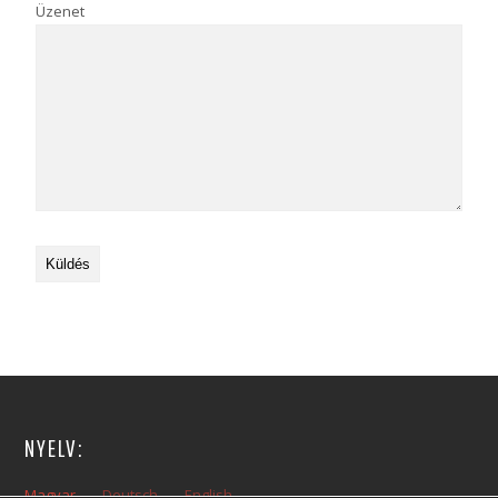
Üzenet
NYELV:
Magyar
Deutsch
English