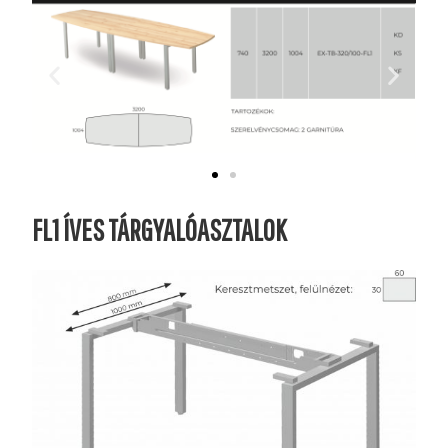
FL1 ÍVES TÁRGYALÓASZTALOK