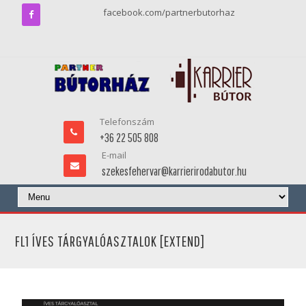
facebook.com/partnerbutorhaz
Telefonszám
+36 22 505 808
E-mail
szekesfehervar@karrierirodabutor.hu
FL1 ÍVES TÁRGYALÓASZTALOK [EXTEND]