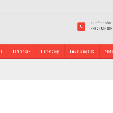
Telefonszám
+36 22 505 808
ás
Referenciák
Elérhetőség
Tanúsítványaink
Adatk