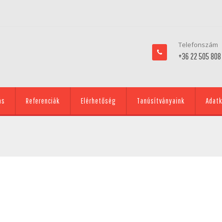
Telefonszám
+36 22 505 808
ás
Referenciák
Elérhetőség
Tanúsítványaink
Adatk