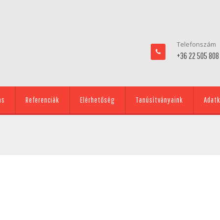
Telefonszám
+36 22 505 808
ás
Referenciák
Elérhetőség
Tanúsítványaink
Adatk