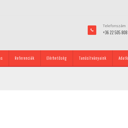
Telefonszám
+36 22 505 808
ás
Referenciák
Elérhetőség
Tanúsítványaink
Adatk