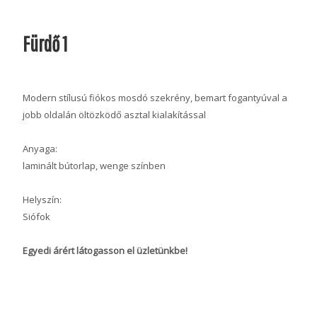
Fürdő 1
Modern stílusú fiókos mosdó szekrény, bemart fogantyúval a
jobb oldalán öltözködő asztal kialakítással
Anyaga:
laminált bútorlap, wenge színben
Helyszín:
Siófok
Egyedi árért látogasson el üzletünkbe!