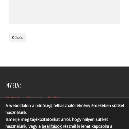
NYELV:
Magyar
Deutsch
English
A weboldalon a minőségi felhasználói élmény érdekében sütiket
használunk.
NYITVA TARTÁS:
Ismerje meg tájékoztatónkat arról, hogy milyen sütiket
Hétfőtől – Péntekig: 10:00 – 14:00
használunk, vagy a
beállítások
résznél ki lehet kapcsolni a