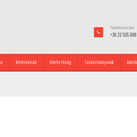
Telefonszám
+36 22 505 808
ás
Referenciák
Elérhetőség
Tanúsítványaink
Adatk