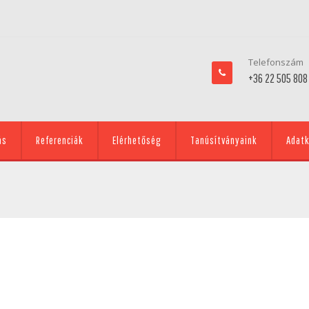
Telefonszám
+36 22 505 808
ás
Referenciák
Elérhetőség
Tanúsítványaink
Adatk