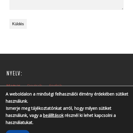
NYELV:
Magyar
Deutsch
English
A weboldalon a minőségi felhasználói élmény érdekében sütiket
használunk.
NYITVA TARTÁS:
Ismerje meg tájékoztatónkat arról, hogy milyen sütiket
Hétfőtől – Péntekig: 10:00 – 14:00
használunk, vagy a
beállítások
résznél ki lehet kapcsolni a
Nyitvatartási időn kívül, előzetes telefonos egyeztetés szükséges!
használatukat.
Telefonszám: +36 30 237 6761 ; +36 30 213 3461