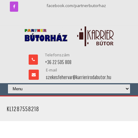
facebook.com/partnerbutorhaz
Telefonszám
+36 22 505 808
E-mail
szekesfehervar@karrierirodabutor.hu
KL1287558218