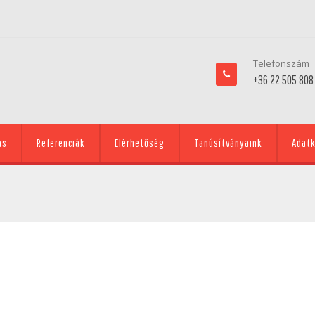
Telefonszám
+36 22 505 808
ás
Referenciák
Elérhetőség
Tanúsítványaink
Adatk