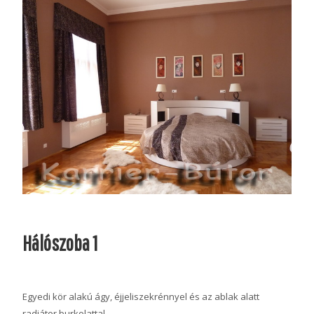
Hálószoba 1
Egyedi kör alakú ágy, éjjeliszekrénnyel és az ablak alatt
radiátor burkolattal.