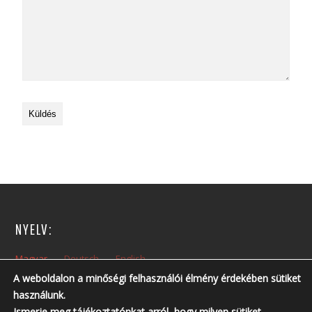
NYELV:
Magyar
Deutsch
English
A weboldalon a minőségi felhasználói élmény érdekében sütiket
használunk.
NYITVA TARTÁS:
Ismerje meg tájékoztatónkat arról, hogy milyen sütiket