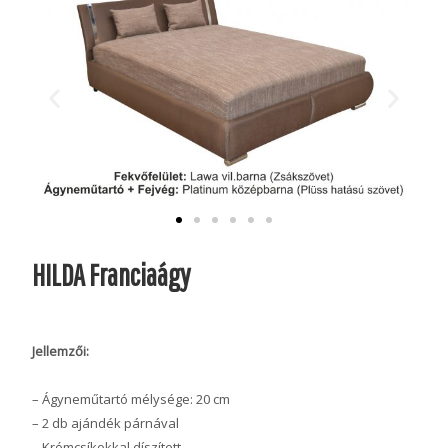
HILDA Franciaágy
Jellemzői:
– Ágyneműtartó mélysége: 20 cm
– 2 db ajándék párnával
– Krómcsíkokkal díszített