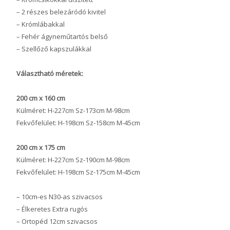
– 2 részes belezáródó kivitel
– Krómlábakkal
– Fehér ágyneműtartós belső
– Szellőző kapszulákkal
Választható méretek:
200 cm x 160 cm
Külméret: H-227cm Sz-173cm M-98cm
Fekvőfelület: H-198cm Sz-158cm M-45cm
200 cm x 175 cm
Külméret: H-227cm Sz-190cm M-98cm
Fekvőfelület: H-198cm Sz-175cm M-45cm
– 10cm-es N30-as szivacsos
– Élkeretes Extra rugós
– Ortopéd 12cm szivacsos