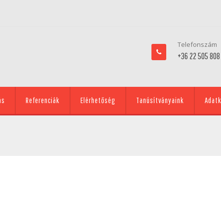
Telefonszám
+36 22 505 808
ás
Referenciák
Elérhetőség
Tanúsítványaink
Adatk