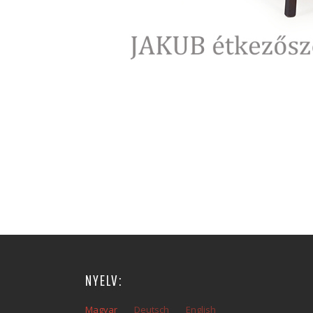
NYELV:
Magyar
Deutsch
English