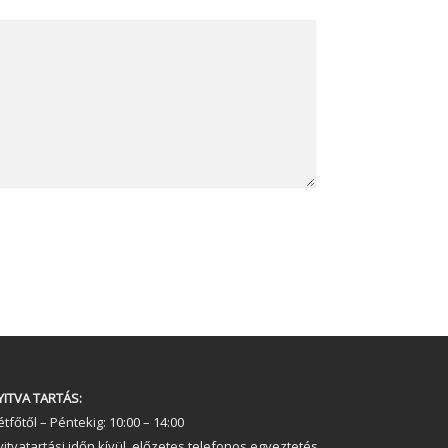
YITVA TARTÁS:
tfőtől – Péntekig: 10:00 – 14:00
yitvatartási időn kívül, előzetes telefonos egyeztetés