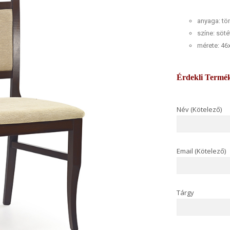
anyaga: tö
színe: söté
mérete: 4
Érdekli Termé
Név (Kötelező)
Email (Kötelező)
Tárgy