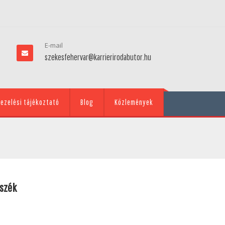
E-mail
szekesfehervar@karrierirodabutor.hu
ezelési tájékoztató
Blog
Közlemények
szék