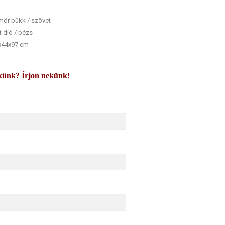
mör bükk / szövet
t dió / bézs
6x44x97 cm
künk? Írjon nekünk!