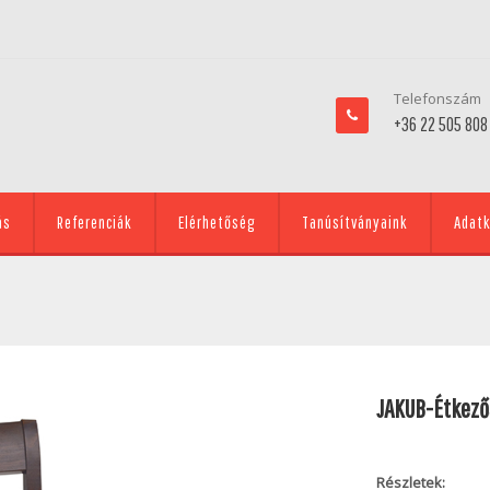
Telefonszám
+36 22 505 808
ás
Referenciák
Elérhetőség
Tanúsítványaink
Adatk
JAKUB-Étkező
Részletek: