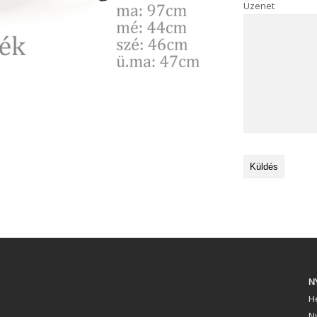
Üzenet
N
Hé
N