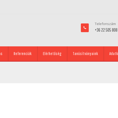
Telefonszám
+36 22 505 808
ás
Referenciák
Elérhetőség
Tanúsítványaink
Adatk