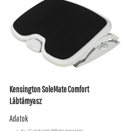
Kensington SoleMate Comfort
Lábtámyasz
Adatok
9 – 12 cm között állítható magasság