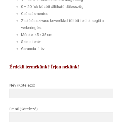
0 – 20 fok között állítható dőlésszög
Csúszásmentes
Zselé és szivacs keverékkel töltött felület segíti a
vérkeringést
Mérete: 45 x 35 cm
Színe: fehér
Garancia: 1 év
Érdekli termékünk? Írjon nekünk!
Név (Kötelező)
Email (Kötelező)