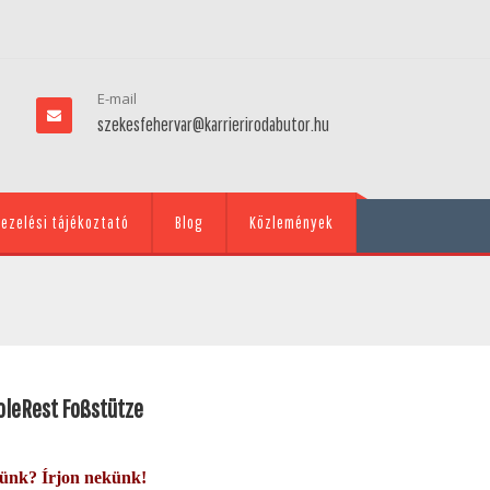
E-mail
szekesfehervar@karrierirodabutor.hu
ezelési tájékoztató
Blog
Közlemények
oleRest Foßstütze
künk? Írjon nekünk!