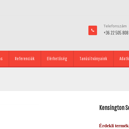
Telefonszám
+36 22 505 808
ás
Referenciák
Elérhetőség
Tanúsítványaink
Adatk
Kensington S
Érdekli termé