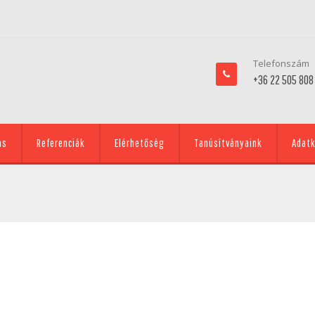
Telefonszám
+36 22 505 808
ás
Referenciák
Elérhetőség
Tanúsítványaink
Adatk