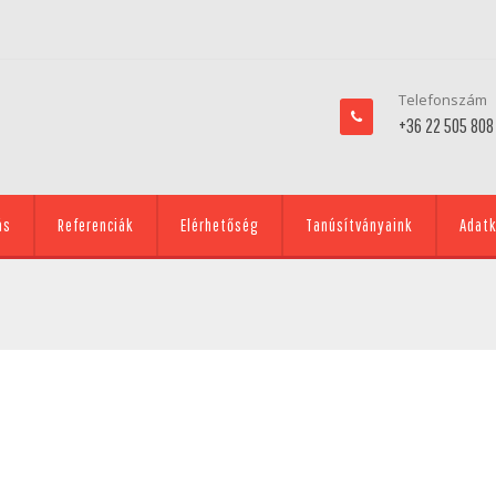
Telefonszám
+36 22 505 808
ás
Referenciák
Elérhetőség
Tanúsítványaink
Adatk