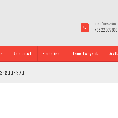
Telefonszám
+36 22 505 808
ás
Referenciák
Elérhetőség
Tanúsítványaink
Adatk
-3-800×370