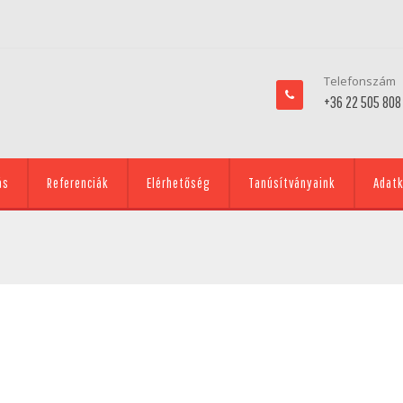
Telefonszám
+36 22 505 808
ás
Referenciák
Elérhetőség
Tanúsítványaink
Adatk