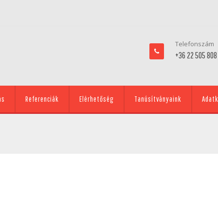
Telefonszám
+36 22 505 808
ás
Referenciák
Elérhetőség
Tanúsítványaink
Adatk