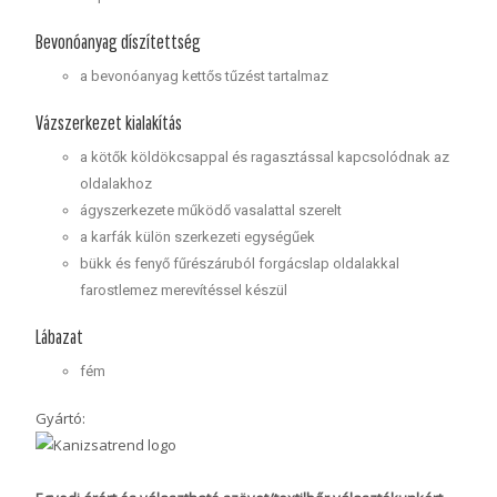
Bevonóanyag díszítettség
a bevonóanyag kettős tűzést tartalmaz
Vázszerkezet kialakítás
a kötők köldökcsappal és ragasztással kapcsolódnak az
oldalakhoz
ágyszerkezete működő vasalattal szerelt
a karfák külön szerkezeti egységűek
bükk és fenyő fűrészáruból forgácslap oldalakkal
farostlemez merevítéssel készül
Lábazat
fém
Gyártó: