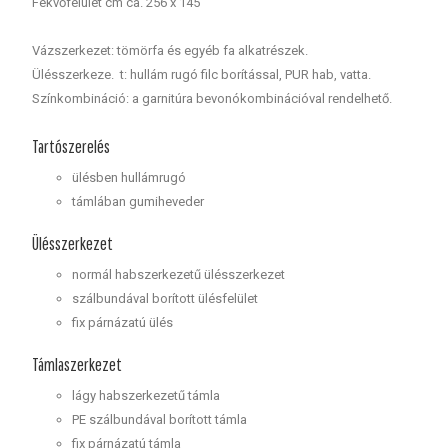
Fekvőfelület cm ca. 256 x 145
Vázszerkezet: tömörfa és egyéb fa alkatrészek.
Ülésszerkeze. t: hullám rugó filc borítással, PUR hab, vatta.
Színkombináció: a garnitúra bevonókombinációval rendelhető.
Tartószerelés
ülésben hullámrugó
támlában gumiheveder
Ülésszerkezet
normál habszerkezetű ülésszerkezet
szálbundával borított ülésfelület
fix párnázatú ülés
Támlaszerkezet
lágy habszerkezetű támla
PE szálbundával borított támla
fix párnázatú támla