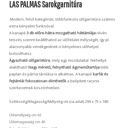
LAS PALMAS Sarokgarnitúra
Modern, felső kategóriás, többfunkciós ülőgarnitúra számos
extra kényelmi funkcióval.
A kanapé
3 db előre-hátra mozgatható háttámlája
révén
tetszés szerint beállíthatod az ülőfelület mélységét, így pl.
alacsonyabb vendégeidnek is kényelmes ülőhelyet
biztosíthatsz.
Ágyazható ülőgarnitúra
, mely egy mozdulattal fekhellyé
alakítható!
Nagy méretű, felnyitható ágyneműtartója
több
paplan és párna tárolása is alkalmas. A kanapé
karfái és
fejtámlái
fokozatosan dönthetők
a beépített racsnis
szerkezetnek köszönhetően.
Szélesség/Magasság/Mélység cm (ca.adat) 299 x 75 x 180
Ülésmélység cm 62
Ülésmagasság cm 40