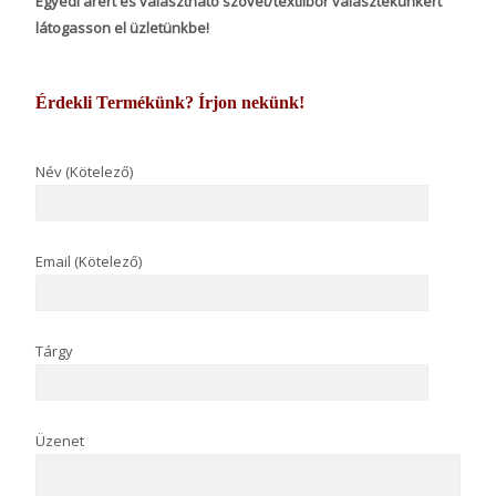
Egyedi árért és választható szövet/textilbőr választékunkért
látogasson el üzletünkbe!
Érdekli Termékünk? Írjon nekünk!
Név (Kötelező)
Email (Kötelező)
Tárgy
Üzenet