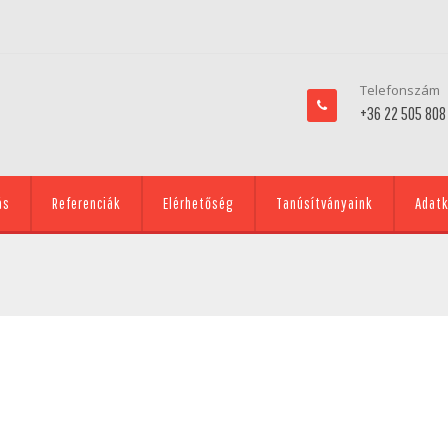
Telefonszám
+36 22 505 808
ás
Referenciák
Elérhetőség
Tanúsítványaink
Adatk