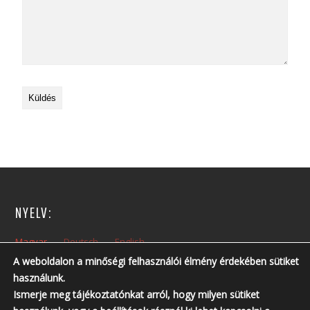
NYELV:
Magyar
Deutsch
English
A weboldalon a minőségi felhasználói élmény érdekében sütiket
használunk.
NYITVA TARTÁS:
Ismerje meg tájékoztatónkat arról, hogy milyen sütiket
Hétfőtől – Péntekig: 10:00 – 14:00