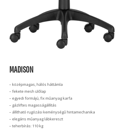
MADISON
– középmagas, hálós háttámla
– fekete mesh ülőlap
– egyedi formájú, fix műanyag karfa
– gázliftes magasságállítás
– állítható rugózási keménységű hintamechanika
– elegáns műanyag lábkereszt
– teherbírás: 110 kg