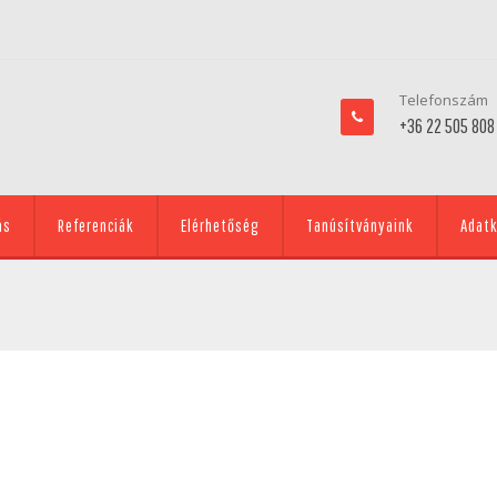
Telefonszám
+36 22 505 808
ás
Referenciák
Elérhetőség
Tanúsítványaink
Adatk